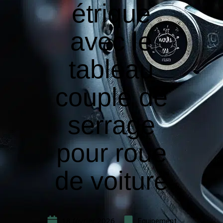
étrique
avec le
tableau
couple de
serrage
pour roue
de voiture
18 février 2026
Equipement