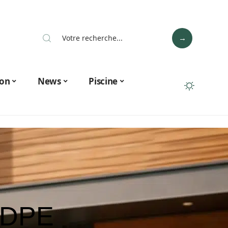
on
News
Piscine
u DPE