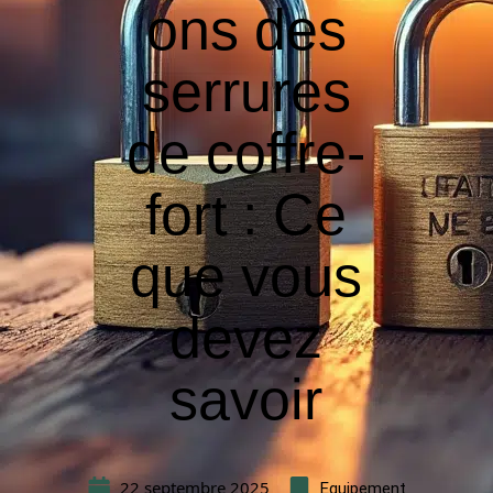
ons des
serrures
de coffre-
fort : Ce
que vous
devez
savoir
22 septembre 2025
Equipement